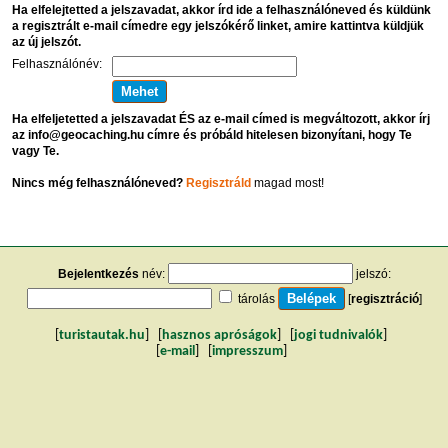
Ha elfelejtetted a jelszavadat, akkor írd ide a felhasználóneved és küldünk
a regisztrált e-mail címedre egy jelszókérő linket, amire kattintva küldjük
az új jelszót.
Felhasználónév:
Ha elfeljetetted a jelszavadat ÉS az e-mail címed is megváltozott, akkor írj
az info@geocaching.hu címre és próbáld hitelesen bizonyítani, hogy Te
vagy Te.
Nincs még felhasználóneved?
Regisztráld
magad most!
Bejelentkezés
név:
jelszó:
tárolás
[
regisztráció
]
[
turistautak.hu
] [
hasznos apróságok
] [
jogi tudnivalók
]
[
e-mail
] [
impresszum
]