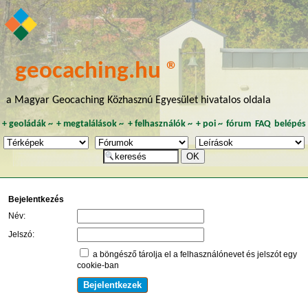
geocaching.hu ®
a Magyar Geocaching Közhasznú Egyesület hivatalos oldala
+
geoládák
~
+
megtalálások
~
+
felhasználók
~
+
poi
~
fórum
FAQ
belépés
Bejelentkezés
Név:
Jelszó:
a böngésző tárolja el a felhasználónevet és jelszót egy
cookie-ban