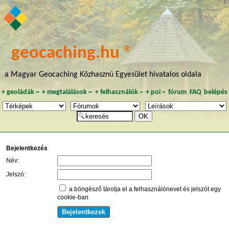
geocaching.hu ®
a Magyar Geocaching Közhasznú Egyesület hivatalos oldala
+
geoládák
~
+
megtalálások
~
+
felhasználók
~
+
poi
~
fórum
FAQ
belépés
Bejelentkezés
Név:
Jelszó:
a böngésző tárolja el a felhasználónevet és jelszót egy
cookie-ban