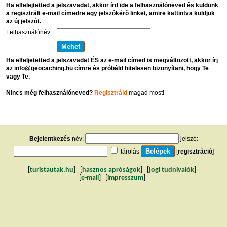
Ha elfelejtetted a jelszavadat, akkor írd ide a felhasználóneved és küldünk
a regisztrált e-mail címedre egy jelszókérő linket, amire kattintva küldjük
az új jelszót.
Felhasználónév:
Ha elfeljetetted a jelszavadat ÉS az e-mail címed is megváltozott, akkor írj
az info@geocaching.hu címre és próbáld hitelesen bizonyítani, hogy Te
vagy Te.
Nincs még felhasználóneved?
Regisztráld
magad most!
Bejelentkezés
név:
jelszó:
tárolás
[
regisztráció
]
[
turistautak.hu
] [
hasznos apróságok
] [
jogi tudnivalók
]
[
e-mail
] [
impresszum
]