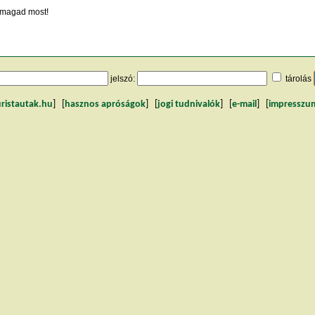
magad most!
jelszó:
tárolás
uristautak.hu
] [
hasznos apróságok
] [
jogi tudnivalók
] [
e-mail
] [
impresszu