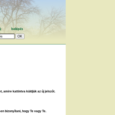
Q
belépés
, amire kattintva küldjük az új jelszót.
sen bizonyítani, hogy Te vagy Te.