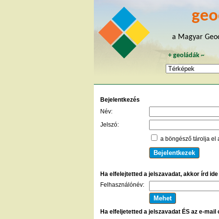
geo
a Magyar Geoc
+
geoládák
~
Bejelentkezés
Név:
Jelszó:
a böngésző tárolja el 
Ha elfelejtetted a jelszavadat, akkor írd id
Felhasználónév:
Ha elfeljetetted a jelszavadat ÉS az e-mail