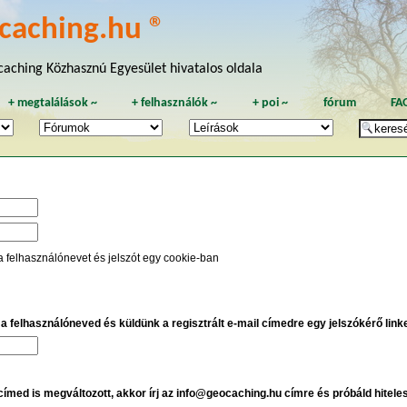
caching.hu ®
aching Közhasznú Egyesület hivatalos oldala
+
megtalálások
~
+
felhasználók
~
+
poi
~
fórum
FA
a felhasználónevet és jelszót egy cookie-ban
e a felhasználóneved és küldünk a regisztrált e-mail címedre egy jelszókérő linket
 címed is megváltozott, akkor írj az info@geocaching.hu címre és próbáld hitele