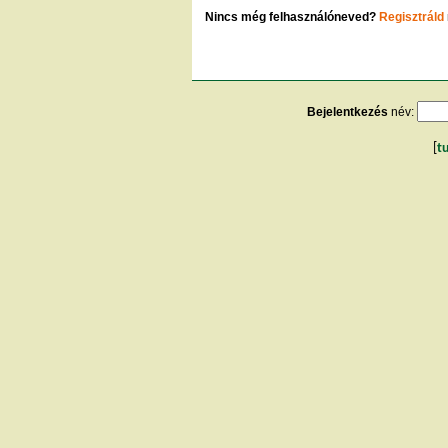
Nincs még felhasználóneved?
Regisztráld
Bejelentkezés
név:
[
t