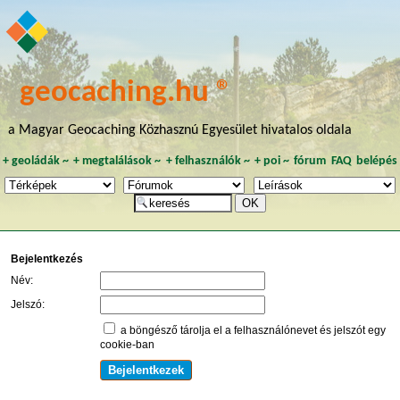
geocaching.hu ®
a Magyar Geocaching Közhasznú Egyesület hivatalos oldala
+
geoládák
~
+
megtalálások
~
+
felhasználók
~
+
poi
~
fórum
FAQ
belépés
Bejelentkezés
Név:
Jelszó:
a böngésző tárolja el a felhasználónevet és jelszót egy
cookie-ban