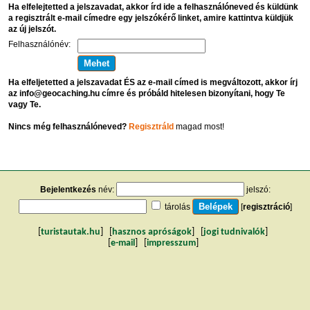
Ha elfelejtetted a jelszavadat, akkor írd ide a felhasználóneved és küldünk
a regisztrált e-mail címedre egy jelszókérő linket, amire kattintva küldjük
az új jelszót.
Felhasználónév:
Ha elfeljetetted a jelszavadat ÉS az e-mail címed is megváltozott, akkor írj
az info@geocaching.hu címre és próbáld hitelesen bizonyítani, hogy Te
vagy Te.
Nincs még felhasználóneved?
Regisztráld
magad most!
Bejelentkezés
név:
jelszó:
tárolás
[
regisztráció
]
[
turistautak.hu
] [
hasznos apróságok
] [
jogi tudnivalók
]
[
e-mail
] [
impresszum
]