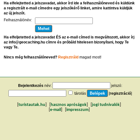
Ha elfelejtetted a jelszavadat, akkor írd ide a felhasználóneved és küldünk
a regisztrált e-mail címedre egy jelszókérő linket, amire kattintva küldjük
az új jelszót.
Felhasználónév:
Ha elfeljetetted a jelszavadat ÉS az e-mail címed is megváltozott, akkor írj
az info@geocaching.hu címre és próbáld hitelesen bizonyítani, hogy Te
vagy Te.
Nincs még felhasználóneved?
Regisztráld
magad most!
Bejelentkezés
név:
jelszó:
tárolás
[
regisztráció
]
[
turistautak.hu
] [
hasznos apróságok
] [
jogi tudnivalók
]
[
e-mail
] [
impresszum
]