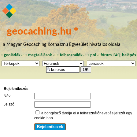
geocaching.hu ®
a Magyar Geocaching Közhasznú Egyesület hivatalos oldala
+
geoládák
~
+
megtalálások
~
+
felhasználók
~
+
poi
~
fórum
FAQ
belépés
Bejelentkezés
Név:
Jelszó:
a böngésző tárolja el a felhasználónevet és jelszót egy
cookie-ban