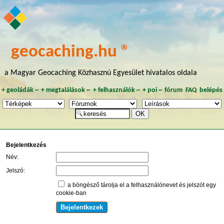
geocaching.hu ®
a Magyar Geocaching Közhasznú Egyesület hivatalos oldala
+
geoládák
~
+
megtalálások
~
+
felhasználók
~
+
poi
~
fórum
FAQ
belépés
Bejelentkezés
Név:
Jelszó:
a böngésző tárolja el a felhasználónevet és jelszót egy
cookie-ban