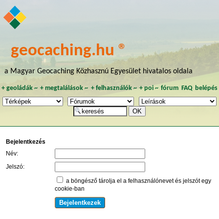
geocaching.hu ®
a Magyar Geocaching Közhasznú Egyesület hivatalos oldala
+
geoládák
~
+
megtalálások
~
+
felhasználók
~
+
poi
~
fórum
FAQ
belépés
Bejelentkezés
Név:
Jelszó:
a böngésző tárolja el a felhasználónevet és jelszót egy
cookie-ban