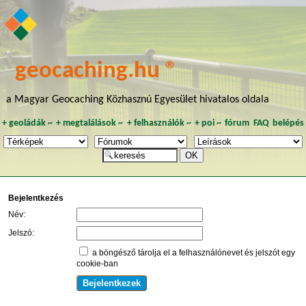
geocaching.hu ®
a Magyar Geocaching Közhasznú Egyesület hivatalos oldala
+
geoládák
~
+
megtalálások
~
+
felhasználók
~
+
poi
~
fórum
FAQ
belépés
Bejelentkezés
Név:
Jelszó:
a böngésző tárolja el a felhasználónevet és jelszót egy
cookie-ban