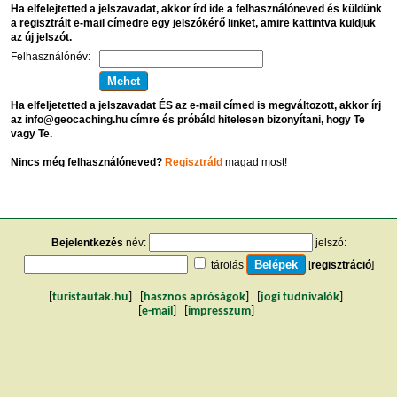
Ha elfelejtetted a jelszavadat, akkor írd ide a felhasználóneved és küldünk
a regisztrált e-mail címedre egy jelszókérő linket, amire kattintva küldjük
az új jelszót.
Felhasználónév:
Ha elfeljetetted a jelszavadat ÉS az e-mail címed is megváltozott, akkor írj
az info@geocaching.hu címre és próbáld hitelesen bizonyítani, hogy Te
vagy Te.
Nincs még felhasználóneved?
Regisztráld
magad most!
Bejelentkezés
név:
jelszó:
tárolás
[
regisztráció
]
[
turistautak.hu
] [
hasznos apróságok
] [
jogi tudnivalók
]
[
e-mail
] [
impresszum
]