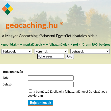
geocaching.hu ®
a Magyar Geocaching Közhasznú Egyesület hivatalos oldala
+
geoládák
~
+
megtalálások
~
+
felhasználók
~
+
poi
~
fórum
FAQ
belépés
Bejelentkezés
Név:
Jelszó:
a böngésző tárolja el a felhasználónevet és jelszót egy
cookie-ban