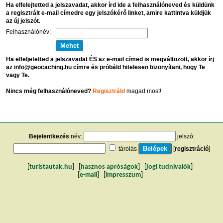
Ha elfelejtetted a jelszavadat, akkor írd ide a felhasználóneved és küldünk
a regisztrált e-mail címedre egy jelszókérő linket, amire kattintva küldjük
az új jelszót.
Felhasználónév:
Ha elfeljetetted a jelszavadat ÉS az e-mail címed is megváltozott, akkor írj
az info@geocaching.hu címre és próbáld hitelesen bizonyítani, hogy Te
vagy Te.
Nincs még felhasználóneved?
Regisztráld
magad most!
Bejelentkezés
név:
jelszó:
tárolás
[
regisztráció
]
[
turistautak.hu
] [
hasznos apróságok
] [
jogi tudnivalók
]
[
e-mail
] [
impresszum
]