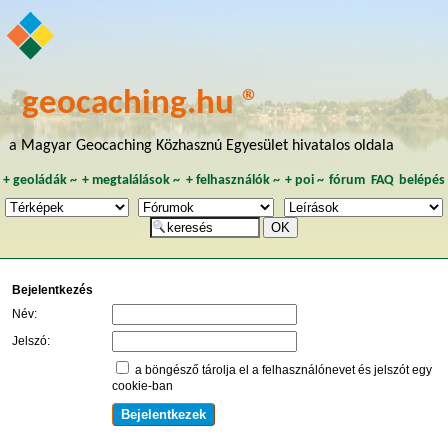
geocaching.hu ®
a Magyar Geocaching Közhasznú Egyesület hivatalos oldala
+
geoládák
~
+
megtalálások
~
+
felhasználók
~
+
poi
~
fórum
FAQ
belépés
Bejelentkezés
Név:
Jelszó:
a böngésző tárolja el a felhasználónevet és jelszót egy
cookie-ban