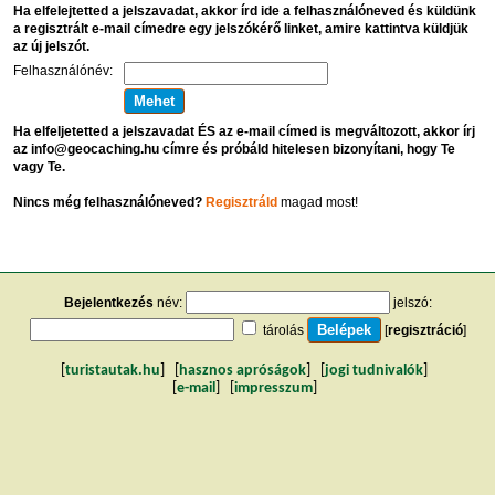
Ha elfelejtetted a jelszavadat, akkor írd ide a felhasználóneved és küldünk
a regisztrált e-mail címedre egy jelszókérő linket, amire kattintva küldjük
az új jelszót.
Felhasználónév:
Ha elfeljetetted a jelszavadat ÉS az e-mail címed is megváltozott, akkor írj
az info@geocaching.hu címre és próbáld hitelesen bizonyítani, hogy Te
vagy Te.
Nincs még felhasználóneved?
Regisztráld
magad most!
Bejelentkezés
név:
jelszó:
tárolás
[
regisztráció
]
[
turistautak.hu
] [
hasznos apróságok
] [
jogi tudnivalók
]
[
e-mail
] [
impresszum
]