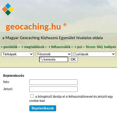
geocaching.hu ®
a Magyar Geocaching Közhasznú Egyesület hivatalos oldala
+
geoládák
~
+
megtalálások
~
+
felhasználók
~
+
poi
~
fórum
FAQ
belépés
Bejelentkezés
Név:
Jelszó:
a böngésző tárolja el a felhasználónevet és jelszót egy
cookie-ban