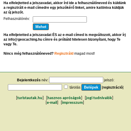
Ha elfelejtetted a jelszavadat, akkor írd ide a felhasználóneved és küldünk
a regisztrált e-mail címedre egy jelszókérő linket, amire kattintva küldjük
az új jelszót.
Felhasználónév:
Ha elfeljetetted a jelszavadat ÉS az e-mail címed is megváltozott, akkor írj
az info@geocaching.hu címre és próbáld hitelesen bizonyítani, hogy Te
vagy Te.
Nincs még felhasználóneved?
Regisztráld
magad most!
Bejelentkezés
név:
jelszó:
tárolás
[
regisztráció
]
[
turistautak.hu
] [
hasznos apróságok
] [
jogi tudnivalók
]
[
e-mail
] [
impresszum
]