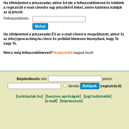
Ha elfelejtetted a jelszavadat, akkor írd ide a felhasználóneved és küldünk
a regisztrált e-mail címedre egy jelszókérő linket, amire kattintva küldjük
az új jelszót.
Felhasználónév:
Ha elfeljetetted a jelszavadat ÉS az e-mail címed is megváltozott, akkor írj
az info@geocaching.hu címre és próbáld hitelesen bizonyítani, hogy Te
vagy Te.
Nincs még felhasználóneved?
Regisztráld
magad most!
Bejelentkezés
név:
jelszó:
tárolás
[
regisztráció
]
[
turistautak.hu
] [
hasznos apróságok
] [
jogi tudnivalók
]
[
e-mail
] [
impresszum
]