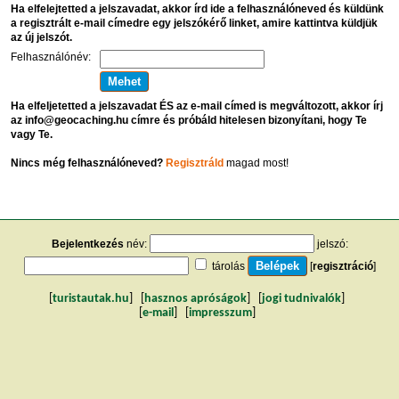
Ha elfelejtetted a jelszavadat, akkor írd ide a felhasználóneved és küldünk
a regisztrált e-mail címedre egy jelszókérő linket, amire kattintva küldjük
az új jelszót.
Felhasználónév:
Ha elfeljetetted a jelszavadat ÉS az e-mail címed is megváltozott, akkor írj
az info@geocaching.hu címre és próbáld hitelesen bizonyítani, hogy Te
vagy Te.
Nincs még felhasználóneved?
Regisztráld
magad most!
Bejelentkezés
név:
jelszó:
tárolás
[
regisztráció
]
[
turistautak.hu
] [
hasznos apróságok
] [
jogi tudnivalók
]
[
e-mail
] [
impresszum
]