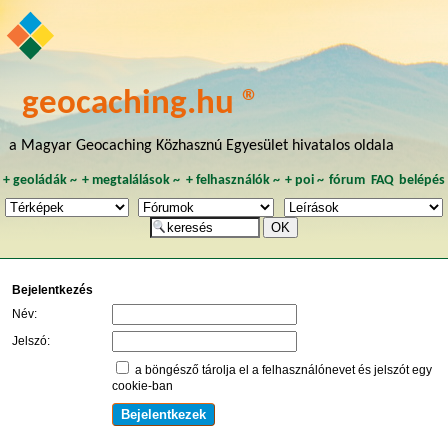
geocaching.hu ®
a Magyar Geocaching Közhasznú Egyesület hivatalos oldala
+
geoládák
~
+
megtalálások
~
+
felhasználók
~
+
poi
~
fórum
FAQ
belépés
Bejelentkezés
Név:
Jelszó:
a böngésző tárolja el a felhasználónevet és jelszót egy
cookie-ban