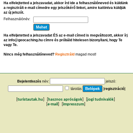
Ha elfelejtetted a jelszavadat, akkor írd ide a felhasználóneved és küldünk
a regisztrált e-mail címedre egy jelszókérő linket, amire kattintva küldjük
az új jelszót.
Felhasználónév:
Ha elfeljetetted a jelszavadat ÉS az e-mail címed is megváltozott, akkor írj
az info@geocaching.hu címre és próbáld hitelesen bizonyítani, hogy Te
vagy Te.
Nincs még felhasználóneved?
Regisztráld
magad most!
Bejelentkezés
név:
jelszó:
tárolás
[
regisztráció
]
[
turistautak.hu
] [
hasznos apróságok
] [
jogi tudnivalók
]
[
e-mail
] [
impresszum
]