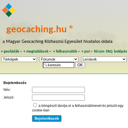
geocaching.hu ®
a Magyar Geocaching Közhasznú Egyesület hivatalos oldala
+
geoládák
~
+
megtalálások
~
+
felhasználók
~
+
poi
~
fórum
FAQ
belépés
Bejelentkezés
Név:
Jelszó:
a böngésző tárolja el a felhasználónevet és jelszót egy
cookie-ban