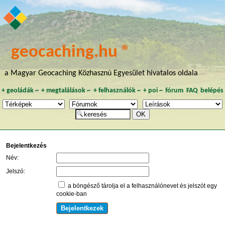
geocaching.hu ®
a Magyar Geocaching Közhasznú Egyesület hivatalos oldala
+
geoládák
~
+
megtalálások
~
+
felhasználók
~
+
poi
~
fórum
FAQ
belépés
Bejelentkezés
Név:
Jelszó:
a böngésző tárolja el a felhasználónevet és jelszót egy
cookie-ban