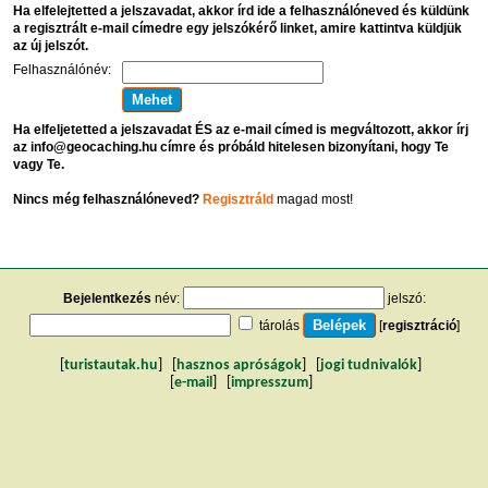
Ha elfelejtetted a jelszavadat, akkor írd ide a felhasználóneved és küldünk
a regisztrált e-mail címedre egy jelszókérő linket, amire kattintva küldjük
az új jelszót.
Felhasználónév:
Ha elfeljetetted a jelszavadat ÉS az e-mail címed is megváltozott, akkor írj
az info@geocaching.hu címre és próbáld hitelesen bizonyítani, hogy Te
vagy Te.
Nincs még felhasználóneved?
Regisztráld
magad most!
Bejelentkezés
név:
jelszó:
tárolás
[
regisztráció
]
[
turistautak.hu
] [
hasznos apróságok
] [
jogi tudnivalók
]
[
e-mail
] [
impresszum
]