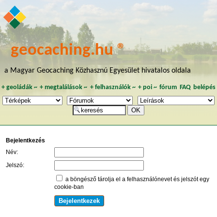
geocaching.hu ®
a Magyar Geocaching Közhasznú Egyesület hivatalos oldala
+
geoládák
~
+
megtalálások
~
+
felhasználók
~
+
poi
~
fórum
FAQ
belépés
Bejelentkezés
Név:
Jelszó:
a böngésző tárolja el a felhasználónevet és jelszót egy
cookie-ban