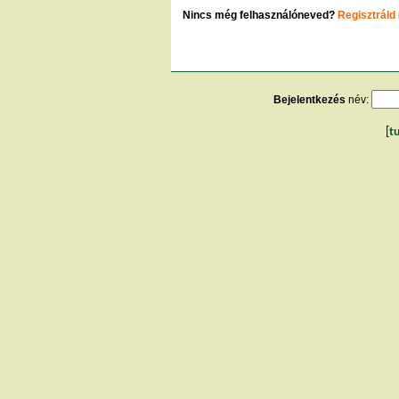
Nincs még felhasználóneved?
Regisztráld
Bejelentkezés
név:
[
t