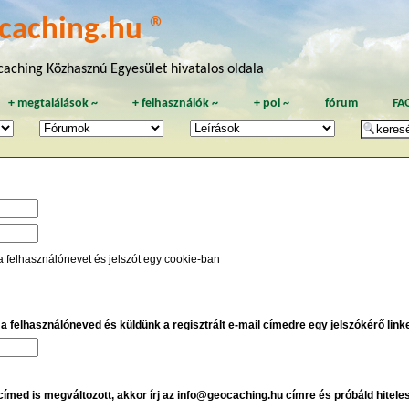
caching.hu ®
aching Közhasznú Egyesület hivatalos oldala
+
megtalálások
~
+
felhasználók
~
+
poi
~
fórum
FA
a felhasználónevet és jelszót egy cookie-ban
e a felhasználóneved és küldünk a regisztrált e-mail címedre egy jelszókérő linket
 címed is megváltozott, akkor írj az info@geocaching.hu címre és próbáld hitele