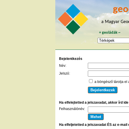
geo
a Magyar Geoc
+
geoládák
~
Bejelentkezés
Név:
Jelszó:
a böngésző tárolja el 
Ha elfelejtetted a jelszavadat, akkor írd id
Felhasználónév:
Ha elfeljetetted a jelszavadat ÉS az e-mail