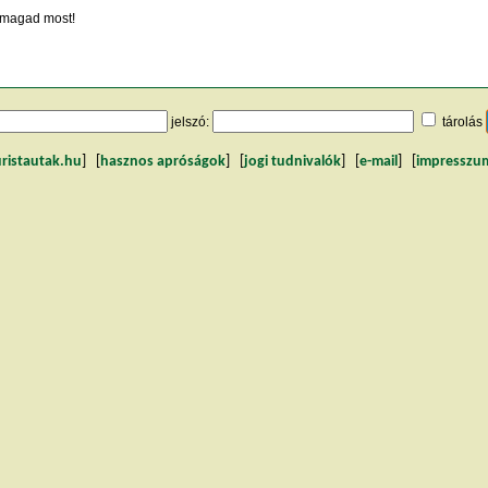
magad most!
jelszó:
tárolás
uristautak.hu
] [
hasznos apróságok
] [
jogi tudnivalók
] [
e-mail
] [
impresszu