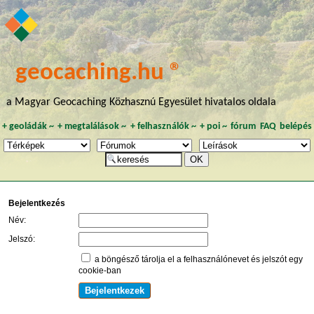
geocaching.hu ®
a Magyar Geocaching Közhasznú Egyesület hivatalos oldala
+
geoládák
~
+
megtalálások
~
+
felhasználók
~
+
poi
~
fórum
FAQ
belépés
Bejelentkezés
Név:
Jelszó:
a böngésző tárolja el a felhasználónevet és jelszót egy
cookie-ban