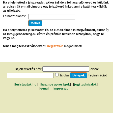
Ha elfelejtetted a jelszavadat, akkor írd ide a felhasználóneved és küldünk
a regisztrált e-mail címedre egy jelszókérő linket, amire kattintva küldjük
az új jelszót.
Felhasználónév:
Ha elfeljetetted a jelszavadat ÉS az e-mail címed is megváltozott, akkor írj
az info@geocaching.hu címre és próbáld hitelesen bizonyítani, hogy Te
vagy Te.
Nincs még felhasználóneved?
Regisztráld
magad most!
Bejelentkezés
név:
jelszó:
tárolás
[
regisztráció
]
[
turistautak.hu
] [
hasznos apróságok
] [
jogi tudnivalók
]
[
e-mail
] [
impresszum
]