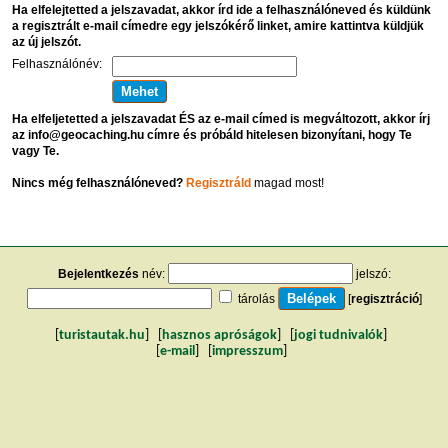
Ha elfelejtetted a jelszavadat, akkor írd ide a felhasználóneved és küldünk
a regisztrált e-mail címedre egy jelszókérő linket, amire kattintva küldjük
az új jelszót.
Felhasználónév:
Ha elfeljetetted a jelszavadat ÉS az e-mail címed is megváltozott, akkor írj
az info@geocaching.hu címre és próbáld hitelesen bizonyítani, hogy Te
vagy Te.
Nincs még felhasználóneved?
Regisztráld
magad most!
Bejelentkezés
név:
jelszó:
tárolás
[
regisztráció
]
[
turistautak.hu
] [
hasznos apróságok
] [
jogi tudnivalók
]
[
e-mail
] [
impresszum
]