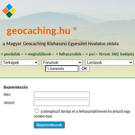
geocaching.hu ®
a Magyar Geocaching Közhasznú Egyesület hivatalos oldala
+
geoládák
~
+
megtalálások
~
+
felhasználók
~
+
poi
~
fórum
FAQ
belépés
Bejelentkezés
Név:
Jelszó:
a böngésző tárolja el a felhasználónevet és jelszót egy
cookie-ban