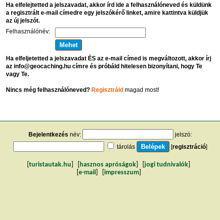
Ha elfelejtetted a jelszavadat, akkor írd ide a felhasználóneved és küldünk
a regisztrált e-mail címedre egy jelszókérő linket, amire kattintva küldjük
az új jelszót.
Felhasználónév:
Ha elfeljetetted a jelszavadat ÉS az e-mail címed is megváltozott, akkor írj
az info@geocaching.hu címre és próbáld hitelesen bizonyítani, hogy Te
vagy Te.
Nincs még felhasználóneved?
Regisztráld
magad most!
Bejelentkezés
név:
jelszó:
tárolás
[
regisztráció
]
[
turistautak.hu
] [
hasznos apróságok
] [
jogi tudnivalók
]
[
e-mail
] [
impresszum
]