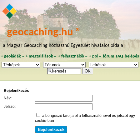
geocaching.hu ®
a Magyar Geocaching Közhasznú Egyesület hivatalos oldala
+
geoládák
~
+
megtalálások
~
+
felhasználók
~
+
poi
~
fórum
FAQ
belépés
Bejelentkezés
Név:
Jelszó:
a böngésző tárolja el a felhasználónevet és jelszót egy
cookie-ban