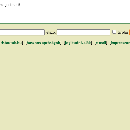
magad most!
jelszó:
tárolás
uristautak.hu
] [
hasznos apróságok
] [
jogi tudnivalók
] [
e-mail
] [
impresszu