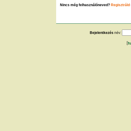
Nincs még felhasználóneved?
Regisztráld
Bejelentkezés
név:
[
t