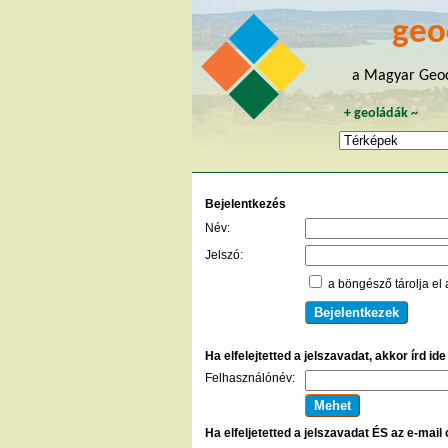
geo
a Magyar Geoc
+
geoládák
~
Bejelentkezés
Név:
Jelszó:
a böngésző tárolja el 
Ha elfelejtetted a jelszavadat, akkor írd id
Felhasználónév:
Ha elfeljetetted a jelszavadat ÉS az e-mail