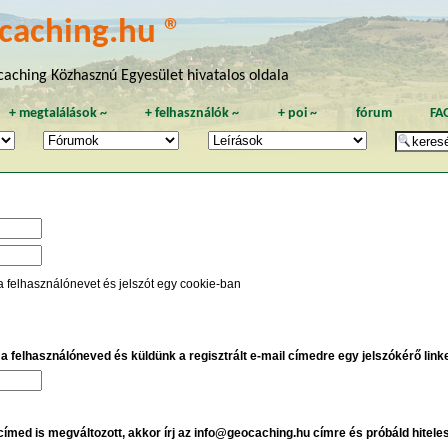
caching.hu ®
aching Közhasznú Egyesület hivatalos oldala
+
megtalálások
~
+
felhasználók
~
+
poi
~
fórum
FA
a felhasználónevet és jelszót egy cookie-ban
e a felhasználóneved és küldünk a regisztrált e-mail címedre egy jelszókérő linket
 címed is megváltozott, akkor írj az info@geocaching.hu címre és próbáld hitele