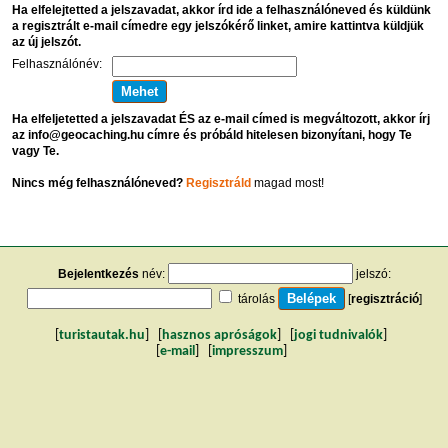
Ha elfelejtetted a jelszavadat, akkor írd ide a felhasználóneved és küldünk
a regisztrált e-mail címedre egy jelszókérő linket, amire kattintva küldjük
az új jelszót.
Felhasználónév:
Ha elfeljetetted a jelszavadat ÉS az e-mail címed is megváltozott, akkor írj
az info@geocaching.hu címre és próbáld hitelesen bizonyítani, hogy Te
vagy Te.
Nincs még felhasználóneved?
Regisztráld
magad most!
Bejelentkezés
név:
jelszó:
tárolás
[
regisztráció
]
[
turistautak.hu
] [
hasznos apróságok
] [
jogi tudnivalók
]
[
e-mail
] [
impresszum
]