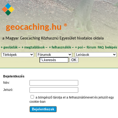
geocaching.hu ®
a Magyar Geocaching Közhasznú Egyesület hivatalos oldala
+
geoládák
~
+
megtalálások
~
+
felhasználók
~
+
poi
~
fórum
FAQ
belépés
Bejelentkezés
Név:
Jelszó:
a böngésző tárolja el a felhasználónevet és jelszót egy
cookie-ban