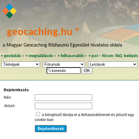
geocaching.hu ®
a Magyar Geocaching Közhasznú Egyesület hivatalos oldala
+
geoládák
~
+
megtalálások
~
+
felhasználók
~
+
poi
~
fórum
FAQ
belépés
Bejelentkezés
Név:
Jelszó:
a böngésző tárolja el a felhasználónevet és jelszót egy
cookie-ban