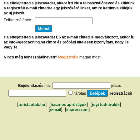
Ha elfelejtetted a jelszavadat, akkor írd ide a felhasználóneved és küldünk
a regisztrált e-mail címedre egy jelszókérő linket, amire kattintva küldjük
az új jelszót.
Felhasználónév:
Ha elfeljetetted a jelszavadat ÉS az e-mail címed is megváltozott, akkor írj
az info@geocaching.hu címre és próbáld hitelesen bizonyítani, hogy Te
vagy Te.
Nincs még felhasználóneved?
Regisztráld
magad most!
Bejelentkezés
név:
jelszó:
tárolás
[
regisztráció
]
[
turistautak.hu
] [
hasznos apróságok
] [
jogi tudnivalók
]
[
e-mail
] [
impresszum
]