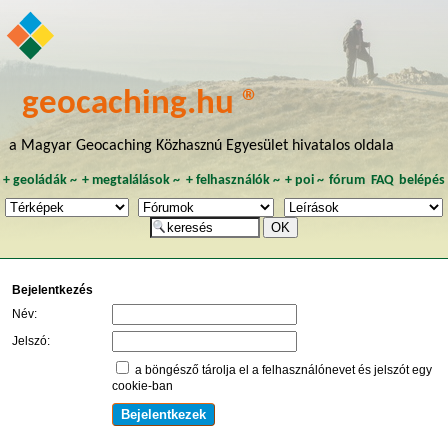
geocaching.hu ®
a Magyar Geocaching Közhasznú Egyesület hivatalos oldala
+
geoládák
~
+
megtalálások
~
+
felhasználók
~
+
poi
~
fórum
FAQ
belépés
Bejelentkezés
Név:
Jelszó:
a böngésző tárolja el a felhasználónevet és jelszót egy
cookie-ban