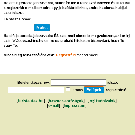
Ha elfelejtetted a jelszavadat, akkor írd ide a felhasználóneved és küldünk
a regisztrált e-mail címedre egy jelszókérő linket, amire kattintva küldjük
az új jelszót.
Felhasználónév:
Ha elfeljetetted a jelszavadat ÉS az e-mail címed is megváltozott, akkor írj
az info@geocaching.hu címre és próbáld hitelesen bizonyítani, hogy Te
vagy Te.
Nincs még felhasználóneved?
Regisztráld
magad most!
Bejelentkezés
név:
jelszó:
tárolás
[
regisztráció
]
[
turistautak.hu
] [
hasznos apróságok
] [
jogi tudnivalók
]
[
e-mail
] [
impresszum
]