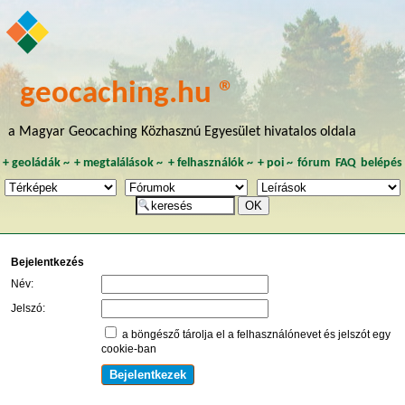
geocaching.hu ®
a Magyar Geocaching Közhasznú Egyesület hivatalos oldala
+
geoládák
~
+
megtalálások
~
+
felhasználók
~
+
poi
~
fórum
FAQ
belépés
Bejelentkezés
Név:
Jelszó:
a böngésző tárolja el a felhasználónevet és jelszót egy
cookie-ban