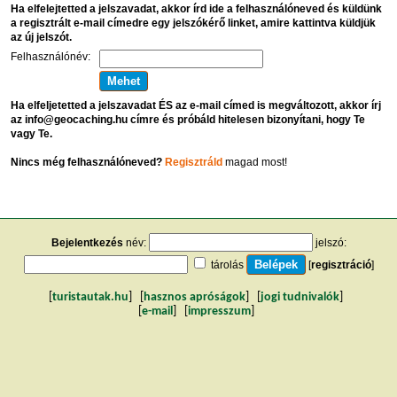
Ha elfelejtetted a jelszavadat, akkor írd ide a felhasználóneved és küldünk
a regisztrált e-mail címedre egy jelszókérő linket, amire kattintva küldjük
az új jelszót.
Felhasználónév:
Ha elfeljetetted a jelszavadat ÉS az e-mail címed is megváltozott, akkor írj
az info@geocaching.hu címre és próbáld hitelesen bizonyítani, hogy Te
vagy Te.
Nincs még felhasználóneved?
Regisztráld
magad most!
Bejelentkezés
név:
jelszó:
tárolás
[
regisztráció
]
[
turistautak.hu
] [
hasznos apróságok
] [
jogi tudnivalók
]
[
e-mail
] [
impresszum
]