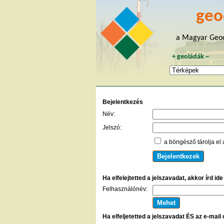
geo
a Magyar Geoc
+
geoládák
~
Bejelentkezés
Név:
Jelszó:
a böngésző tárolja el 
Ha elfelejtetted a jelszavadat, akkor írd id
Felhasználónév:
Ha elfeljetetted a jelszavadat ÉS az e-mail