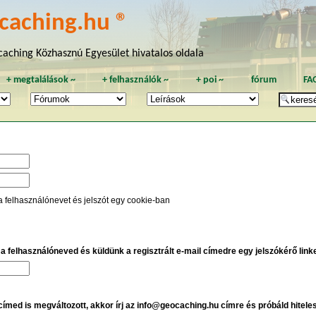
caching.hu ®
aching Közhasznú Egyesület hivatalos oldala
+
megtalálások
~
+
felhasználók
~
+
poi
~
fórum
FA
a felhasználónevet és jelszót egy cookie-ban
e a felhasználóneved és küldünk a regisztrált e-mail címedre egy jelszókérő linket
 címed is megváltozott, akkor írj az info@geocaching.hu címre és próbáld hitele