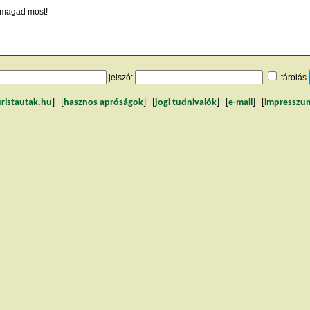
magad most!
jelszó:
tárolás
uristautak.hu
] [
hasznos apróságok
] [
jogi tudnivalók
] [
e-mail
] [
impresszu