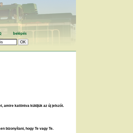
Q
belépés
, amire kattintva küldjük az új jelszót.
sen bizonyítani, hogy Te vagy Te.