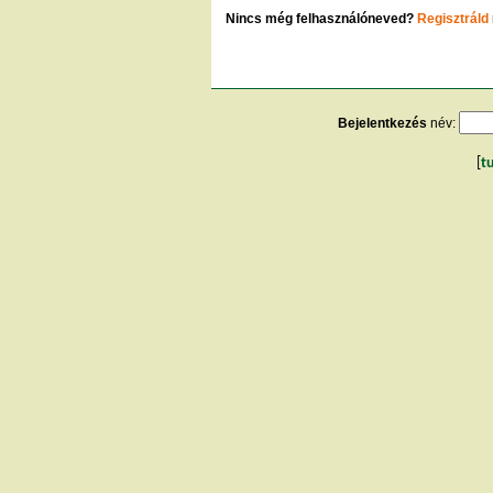
Nincs még felhasználóneved?
Regisztráld
Bejelentkezés
név:
[
t