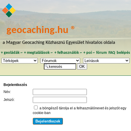
geocaching.hu ®
a Magyar Geocaching Közhasznú Egyesület hivatalos oldala
+
geoládák
~
+
megtalálások
~
+
felhasználók
~
+
poi
~
fórum
FAQ
belépés
Bejelentkezés
Név:
Jelszó:
a böngésző tárolja el a felhasználónevet és jelszót egy
cookie-ban