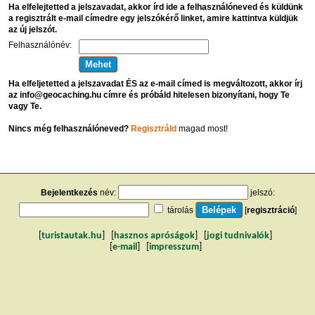
Ha elfelejtetted a jelszavadat, akkor írd ide a felhasználóneved és küldünk
a regisztrált e-mail címedre egy jelszókérő linket, amire kattintva küldjük
az új jelszót.
Felhasználónév:
Ha elfeljetetted a jelszavadat ÉS az e-mail címed is megváltozott, akkor írj
az info@geocaching.hu címre és próbáld hitelesen bizonyítani, hogy Te
vagy Te.
Nincs még felhasználóneved?
Regisztráld
magad most!
Bejelentkezés
név:
jelszó:
tárolás
[
regisztráció
]
[
turistautak.hu
] [
hasznos apróságok
] [
jogi tudnivalók
]
[
e-mail
] [
impresszum
]