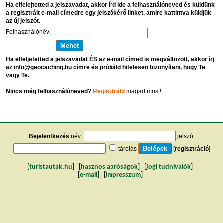
Ha elfelejtetted a jelszavadat, akkor írd ide a felhasználóneved és küldünk
a regisztrált e-mail címedre egy jelszókérő linket, amire kattintva küldjük
az új jelszót.
Felhasználónév:
Ha elfeljetetted a jelszavadat ÉS az e-mail címed is megváltozott, akkor írj
az info@geocaching.hu címre és próbáld hitelesen bizonyítani, hogy Te
vagy Te.
Nincs még felhasználóneved?
Regisztráld
magad most!
Bejelentkezés
név:
jelszó:
tárolás
[
regisztráció
]
[
turistautak.hu
] [
hasznos apróságok
] [
jogi tudnivalók
]
[
e-mail
] [
impresszum
]