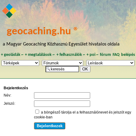
geocaching.hu ®
a Magyar Geocaching Közhasznú Egyesület hivatalos oldala
+
geoládák
~
+
megtalálások
~
+
felhasználók
~
+
poi
~
fórum
FAQ
belépés
Bejelentkezés
Név:
Jelszó:
a böngésző tárolja el a felhasználónevet és jelszót egy
cookie-ban