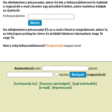
Ha elfelejtetted a jelszavadat, akkor írd ide a felhasználóneved és küldünk
a regisztrált e-mail címedre egy jelszókérő linket, amire kattintva küldjük
az új jelszót.
Felhasználónév:
Ha elfeljetetted a jelszavadat ÉS az e-mail címed is megváltozott, akkor írj
az info@geocaching.hu címre és próbáld hitelesen bizonyítani, hogy Te
vagy Te.
Nincs még felhasználóneved?
Regisztráld
magad most!
Bejelentkezés
név:
jelszó:
tárolás
[
regisztráció
]
[
turistautak.hu
] [
hasznos apróságok
] [
jogi tudnivalók
]
[
e-mail
] [
impresszum
]