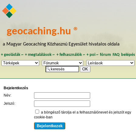
geocaching.hu ®
a Magyar Geocaching Közhasznú Egyesület hivatalos oldala
+
geoládák
~
+
megtalálások
~
+
felhasználók
~
+
poi
~
fórum
FAQ
belépés
Bejelentkezés
Név:
Jelszó:
a böngésző tárolja el a felhasználónevet és jelszót egy
cookie-ban