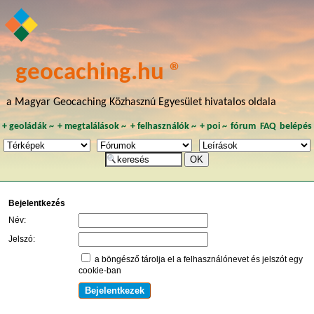
geocaching.hu ®
a Magyar Geocaching Közhasznú Egyesület hivatalos oldala
+
geoládák
~
+
megtalálások
~
+
felhasználók
~
+
poi
~
fórum
FAQ
belépés
Bejelentkezés
Név:
Jelszó:
a böngésző tárolja el a felhasználónevet és jelszót egy
cookie-ban