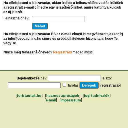
Ha elfelejtetted a jelszavadat, akkor írd ide a felhasználóneved és küldünk
a regisztrált e-mail címedre egy jelszókérő linket, amire kattintva küldjük
az új jelszót.
Felhasználónév:
Ha elfeljetetted a jelszavadat ÉS az e-mail címed is megváltozott, akkor írj
az info@geocaching.hu címre és próbáld hitelesen bizonyítani, hogy Te
vagy Te.
Nincs még felhasználóneved?
Regisztráld
magad most!
Bejelentkezés
név:
jelszó:
tárolás
[
regisztráció
]
[
turistautak.hu
] [
hasznos apróságok
] [
jogi tudnivalók
]
[
e-mail
] [
impresszum
]