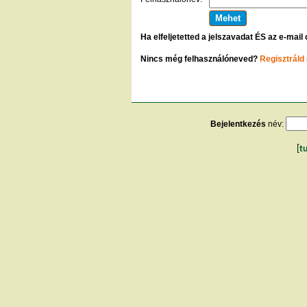
Ha elfeljetetted a jelszavadat ÉS az e-mail
Nincs még felhasználóneved?
Regisztráld
Bejelentkezés
név:
[
t