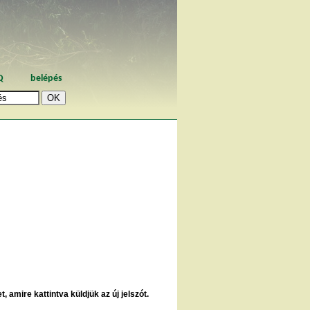
Q
belépés
, amire kattintva küldjük az új jelszót.