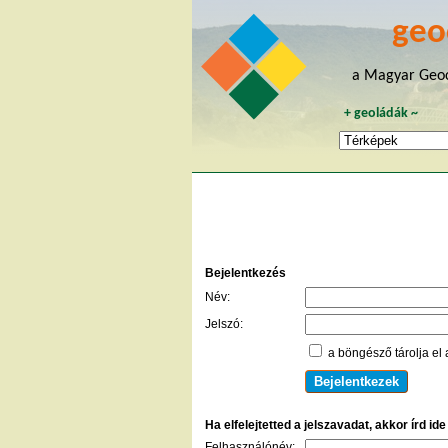
geo
a Magyar Geoc
+
geoládák
~
Bejelentkezés
Név:
Jelszó:
a böngésző tárolja el 
Ha elfelejtetted a jelszavadat, akkor írd id
Felhasználónév: