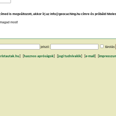
 címed is megváltozott, akkor írj az info@geocaching.hu címre és próbáld hitele
magad most!
jelszó:
tárolás
uristautak.hu
] [
hasznos apróságok
] [
jogi tudnivalók
] [
e-mail
] [
impresszu