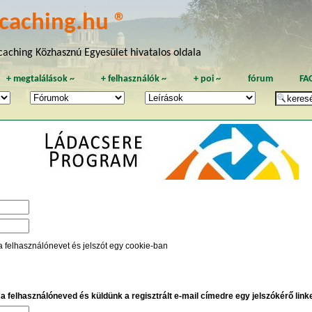
caching.hu ®
aching Közhasznú Egyesület hivatalos oldala
+
megtalálások
~
+
felhasználók
~
+
poi
~
fórum
FA
a felhasználónevet és jelszót egy cookie-ban
e a felhasználóneved és küldünk a regisztrált e-mail címedre egy jelszókérő linket