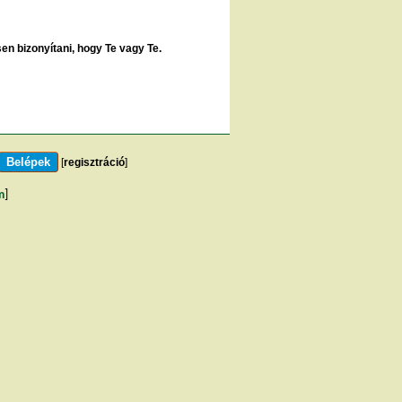
sen bizonyítani, hogy Te vagy Te.
[
regisztráció
]
m
]