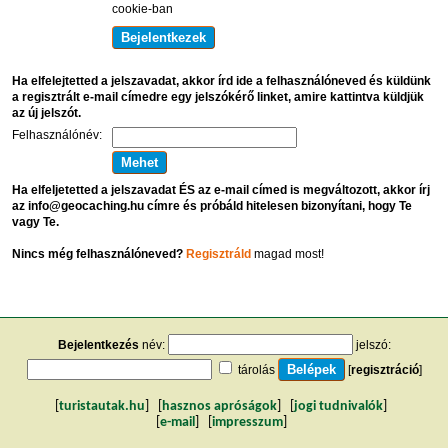
cookie-ban
Ha elfelejtetted a jelszavadat, akkor írd ide a felhasználóneved és küldünk
a regisztrált e-mail címedre egy jelszókérő linket, amire kattintva küldjük
az új jelszót.
Felhasználónév:
Ha elfeljetetted a jelszavadat ÉS az e-mail címed is megváltozott, akkor írj
az info@geocaching.hu címre és próbáld hitelesen bizonyítani, hogy Te
vagy Te.
Nincs még felhasználóneved?
Regisztráld
magad most!
Bejelentkezés
név:
jelszó:
tárolás
[
regisztráció
]
[
turistautak.hu
] [
hasznos apróságok
] [
jogi tudnivalók
]
[
e-mail
] [
impresszum
]