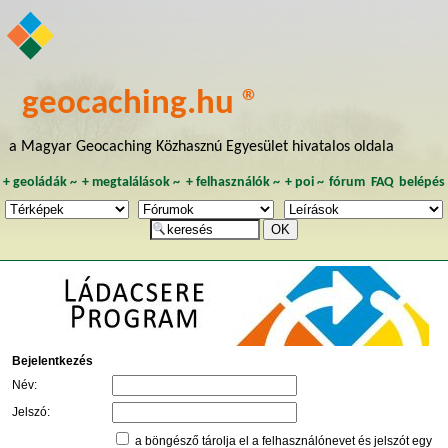
geocaching.hu ®
a Magyar Geocaching Közhasznú Egyesület hivatalos oldala
+
geoládák
~
+
megtalálások
~
+
felhasználók
~
+
poi
~
fórum
FAQ
belépés
Bejelentkezés
Név:
Jelszó:
a böngésző tárolja el a felhasználónevet és jelszót egy