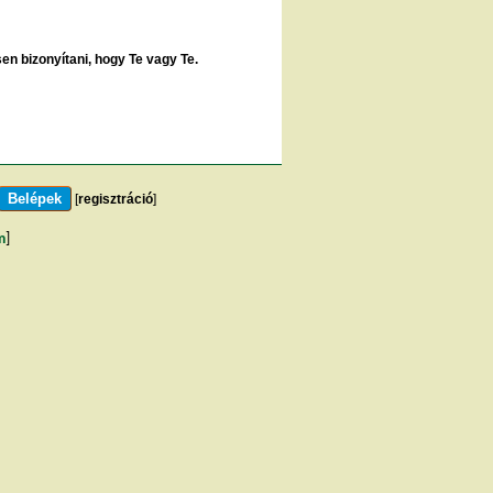
sen bizonyítani, hogy Te vagy Te.
[
regisztráció
]
m
]