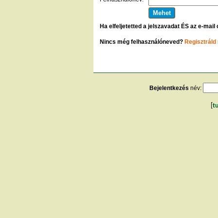
Ha elfeljetetted a jelszavadat ÉS az e-mail
Nincs még felhasználóneved?
Regisztráld
Bejelentkezés
név:
[
t