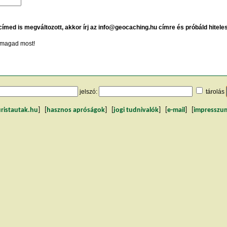
 címed is megváltozott, akkor írj az info@geocaching.hu címre és próbáld hitele
magad most!
jelszó:
tárolás
uristautak.hu
] [
hasznos apróságok
] [
jogi tudnivalók
] [
e-mail
] [
impresszu