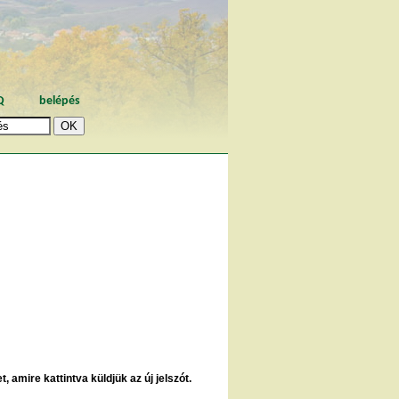
Q
belépés
, amire kattintva küldjük az új jelszót.