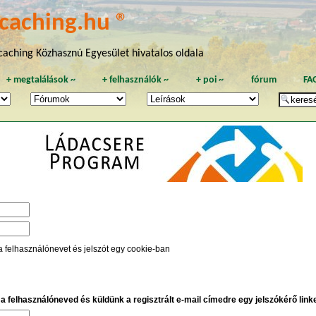
caching.hu ®
aching Közhasznú Egyesület hivatalos oldala
+
megtalálások
~
+
felhasználók
~
+
poi
~
fórum
FA
a felhasználónevet és jelszót egy cookie-ban
e a felhasználóneved és küldünk a regisztrált e-mail címedre egy jelszókérő linket