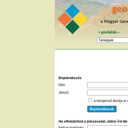
geo
a Magyar Geoc
+
geoládák
~
Bejelentkezés
Név:
Jelszó:
a böngésző tárolja el 
Ha elfelejtetted a jelszavadat, akkor írd id
Felhasználónév: