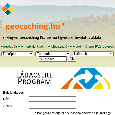
geocaching.hu ®
a Magyar Geocaching Közhasznú Egyesület hivatalos oldala
+
geoládák
~
+
megtalálások
~
+
felhasználók
~
+
poi
~
fórum
FAQ
belépés
Bejelentkezés
Név:
Jelszó:
a böngésző tárolja el a felhasználónevet és jelszót egy