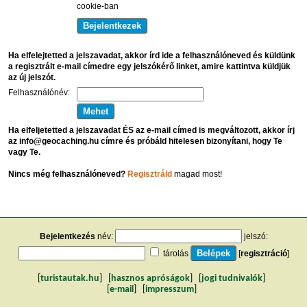
cookie-ban
Ha elfelejtetted a jelszavadat, akkor írd ide a felhasználóneved és küldünk
a regisztrált e-mail címedre egy jelszókérő linket, amire kattintva küldjük
az új jelszót.
Felhasználónév:
Ha elfeljetetted a jelszavadat ÉS az e-mail címed is megváltozott, akkor írj
az info@geocaching.hu címre és próbáld hitelesen bizonyítani, hogy Te
vagy Te.
Nincs még felhasználóneved?
Regisztráld
magad most!
Bejelentkezés
név:
jelszó:
tárolás
[
regisztráció
]
[
turistautak.hu
] [
hasznos apróságok
] [
jogi tudnivalók
]
[
e-mail
] [
impresszum
]