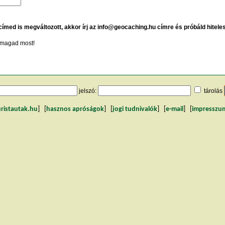
 címed is megváltozott, akkor írj az info@geocaching.hu címre és próbáld hitele
magad most!
jelszó:
tárolás
uristautak.hu
] [
hasznos apróságok
] [
jogi tudnivalók
] [
e-mail
] [
impresszu