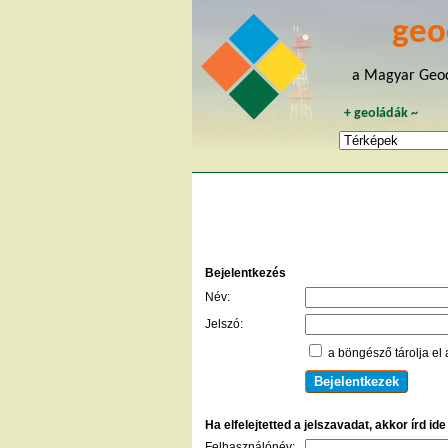
geo
a Magyar Geoc
+
geoládák
~
Bejelentkezés
Név:
Jelszó:
a böngésző tárolja el 
Ha elfelejtetted a jelszavadat, akkor írd id
Felhasználónév: