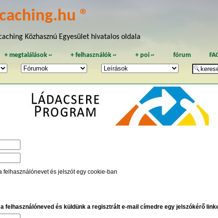
caching.hu ®
aching Közhasznú Egyesület hivatalos oldala
+
megtalálások
~
+
felhasználók
~
+
poi
~
fórum
FA
a felhasználónevet és jelszót egy cookie-ban
e a felhasználóneved és küldünk a regisztrált e-mail címedre egy jelszókérő linket