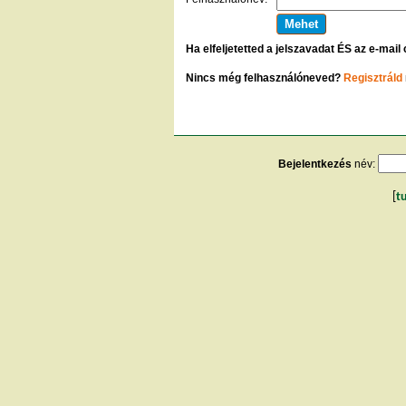
Ha elfeljetetted a jelszavadat ÉS az e-mail
Nincs még felhasználóneved?
Regisztráld
Bejelentkezés
név:
[
t