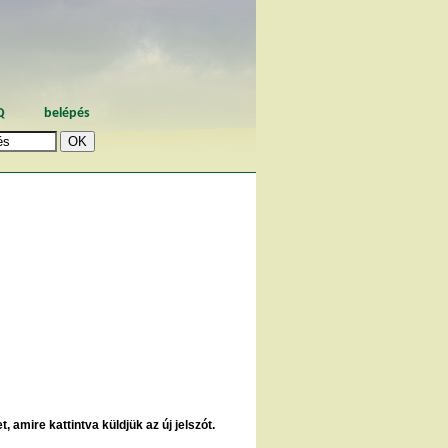
Q
belépés
, amire kattintva küldjük az új jelszót.