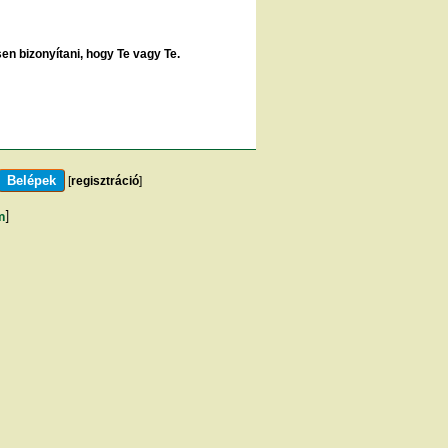
sen bizonyítani, hogy Te vagy Te.
[
regisztráció
]
m
]