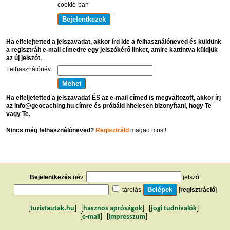
cookie-ban
Ha elfelejtetted a jelszavadat, akkor írd ide a felhasználóneved és küldünk
a regisztrált e-mail címedre egy jelszókérő linket, amire kattintva küldjük
az új jelszót.
Felhasználónév:
Ha elfeljetetted a jelszavadat ÉS az e-mail címed is megváltozott, akkor írj
az info@geocaching.hu címre és próbáld hitelesen bizonyítani, hogy Te
vagy Te.
Nincs még felhasználóneved?
Regisztráld
magad most!
Bejelentkezés
név:
jelszó:
tárolás
[
regisztráció
]
[
turistautak.hu
] [
hasznos apróságok
] [
jogi tudnivalók
]
[
e-mail
] [
impresszum
]