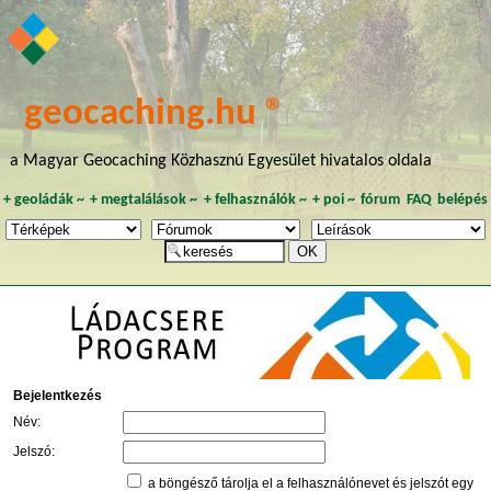
geocaching.hu ®
a Magyar Geocaching Közhasznú Egyesület hivatalos oldala
+
geoládák
~
+
megtalálások
~
+
felhasználók
~
+
poi
~
fórum
FAQ
belépés
Bejelentkezés
Név:
Jelszó:
a böngésző tárolja el a felhasználónevet és jelszót egy