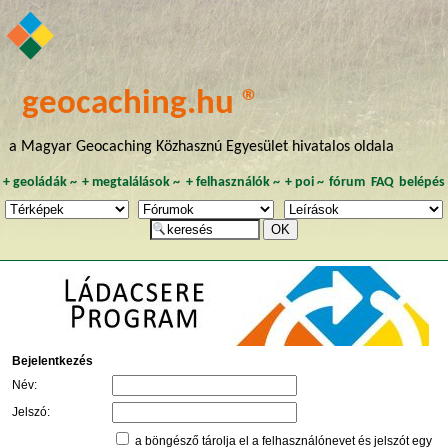
geocaching.hu ®
a Magyar Geocaching Közhasznú Egyesület hivatalos oldala
+
geoládák
~
+
megtalálások
~
+
felhasználók
~
+
poi
~
fórum
FAQ
belépés
Bejelentkezés
Név:
Jelszó:
a böngésző tárolja el a felhasználónevet és jelszót egy