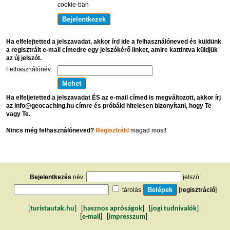
cookie-ban
Ha elfelejtetted a jelszavadat, akkor írd ide a felhasználóneved és küldünk
a regisztrált e-mail címedre egy jelszókérő linket, amire kattintva küldjük
az új jelszót.
Felhasználónév:
Ha elfeljetetted a jelszavadat ÉS az e-mail címed is megváltozott, akkor írj
az info@geocaching.hu címre és próbáld hitelesen bizonyítani, hogy Te
vagy Te.
Nincs még felhasználóneved?
Regisztráld
magad most!
Bejelentkezés
név:
jelszó:
tárolás
[
regisztráció
]
[
turistautak.hu
] [
hasznos apróságok
] [
jogi tudnivalók
]
[
e-mail
] [
impresszum
]