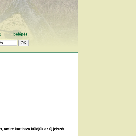
Q
belépés
, amire kattintva küldjük az új jelszót.