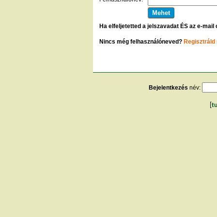
Ha elfeljetetted a jelszavadat ÉS az e-mail
Nincs még felhasználóneved?
Regisztráld
Bejelentkezés
név:
[
t