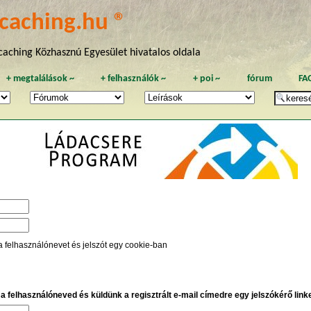
caching.hu ®
aching Közhasznú Egyesület hivatalos oldala
+
megtalálások
~
+
felhasználók
~
+
poi
~
fórum
FA
a felhasználónevet és jelszót egy cookie-ban
e a felhasználóneved és küldünk a regisztrált e-mail címedre egy jelszókérő linket