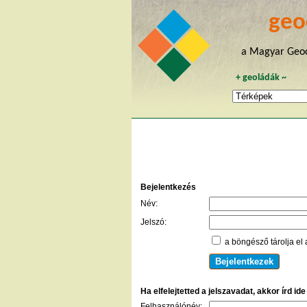
geo
a Magyar Geoc
+
geoládák
~
Bejelentkezés
Név:
Jelszó:
a böngésző tárolja el 
Ha elfelejtetted a jelszavadat, akkor írd id
Felhasználónév: