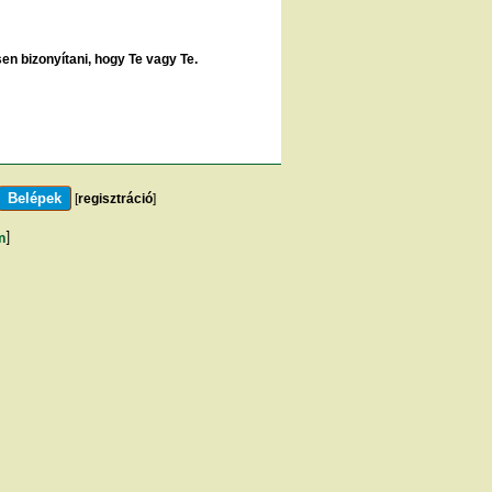
sen bizonyítani, hogy Te vagy Te.
[
regisztráció
]
m
]