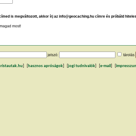
 címed is megváltozott, akkor írj az info@geocaching.hu címre és próbáld hitele
magad most!
jelszó:
tárolás
uristautak.hu
] [
hasznos apróságok
] [
jogi tudnivalók
] [
e-mail
] [
impresszu