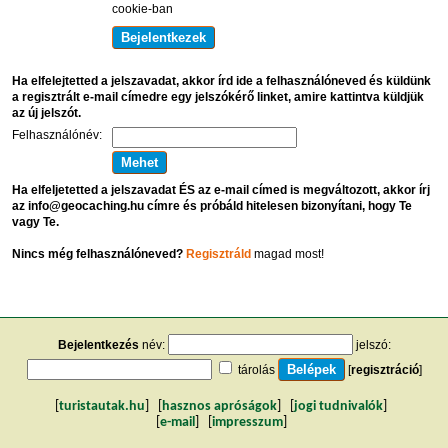
cookie-ban
Ha elfelejtetted a jelszavadat, akkor írd ide a felhasználóneved és küldünk
a regisztrált e-mail címedre egy jelszókérő linket, amire kattintva küldjük
az új jelszót.
Felhasználónév:
Ha elfeljetetted a jelszavadat ÉS az e-mail címed is megváltozott, akkor írj
az info@geocaching.hu címre és próbáld hitelesen bizonyítani, hogy Te
vagy Te.
Nincs még felhasználóneved?
Regisztráld
magad most!
Bejelentkezés
név:
jelszó:
tárolás
[
regisztráció
]
[
turistautak.hu
] [
hasznos apróságok
] [
jogi tudnivalók
]
[
e-mail
] [
impresszum
]