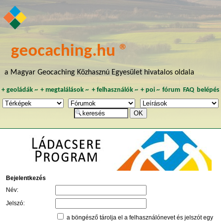
geocaching.hu ®
a Magyar Geocaching Közhasznú Egyesület hivatalos oldala
+
geoládák
~
+
megtalálások
~
+
felhasználók
~
+
poi
~
fórum
FAQ
belépés
Bejelentkezés
Név:
Jelszó:
a böngésző tárolja el a felhasználónevet és jelszót egy