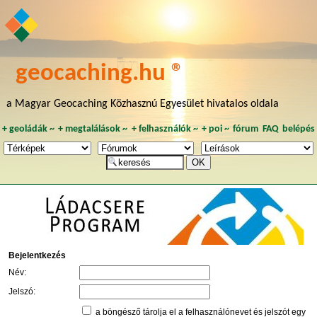
geocaching.hu ®
a Magyar Geocaching Közhasznú Egyesület hivatalos oldala
+
geoládák
~
+
megtalálások
~
+
felhasználók
~
+
poi
~
fórum
FAQ
belépés
Bejelentkezés
Név:
Jelszó:
a böngésző tárolja el a felhasználónevet és jelszót egy