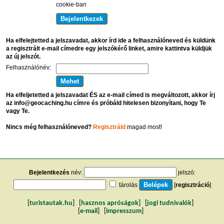
cookie-ban
Ha elfelejtetted a jelszavadat, akkor írd ide a felhasználóneved és küldünk
a regisztrált e-mail címedre egy jelszókérő linket, amire kattintva küldjük
az új jelszót.
Felhasználónév:
Ha elfeljetetted a jelszavadat ÉS az e-mail címed is megváltozott, akkor írj
az info@geocaching.hu címre és próbáld hitelesen bizonyítani, hogy Te
vagy Te.
Nincs még felhasználóneved?
Regisztráld
magad most!
Bejelentkezés
név:
jelszó:
tárolás
[
regisztráció
]
[
turistautak.hu
] [
hasznos apróságok
] [
jogi tudnivalók
]
[
e-mail
] [
impresszum
]