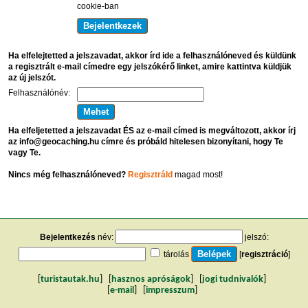
cookie-ban
Ha elfelejtetted a jelszavadat, akkor írd ide a felhasználóneved és küldünk
a regisztrált e-mail címedre egy jelszókérő linket, amire kattintva küldjük
az új jelszót.
Felhasználónév:
Ha elfeljetetted a jelszavadat ÉS az e-mail címed is megváltozott, akkor írj
az info@geocaching.hu címre és próbáld hitelesen bizonyítani, hogy Te
vagy Te.
Nincs még felhasználóneved?
Regisztráld
magad most!
Bejelentkezés
név:
jelszó:
tárolás
[
regisztráció
]
[
turistautak.hu
] [
hasznos apróságok
] [
jogi tudnivalók
]
[
e-mail
] [
impresszum
]