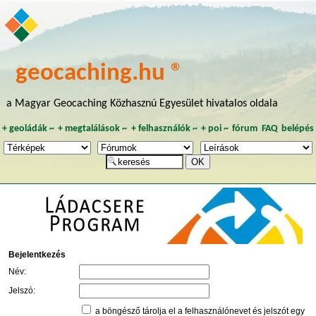
geocaching.hu ®
a Magyar Geocaching Közhasznú Egyesület hivatalos oldala
+
geoládák
~
+
megtalálások
~
+
felhasználók
~
+
poi
~
fórum
FAQ
belépés
Bejelentkezés
Név:
Jelszó:
a böngésző tárolja el a felhasználónevet és jelszót egy