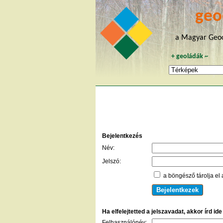
geo
a Magyar Geoc
+
geoládák
~
Bejelentkezés
Név:
Jelszó:
a böngésző tárolja el 
Ha elfelejtetted a jelszavadat, akkor írd id
Felhasználónév: