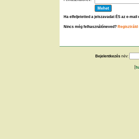
Ha elfeljetetted a jelszavadat ÉS az e-mail
Nincs még felhasználóneved?
Regisztráld
Bejelentkezés
név:
[
t