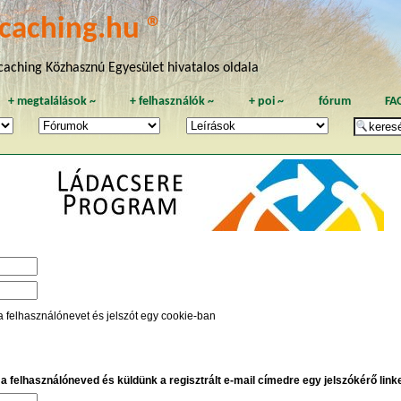
caching.hu ®
aching Közhasznú Egyesület hivatalos oldala
+
megtalálások
~
+
felhasználók
~
+
poi
~
fórum
FA
a felhasználónevet és jelszót egy cookie-ban
e a felhasználóneved és küldünk a regisztrált e-mail címedre egy jelszókérő linket