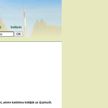
Q
belépés
, amire kattintva küldjük az új jelszót.