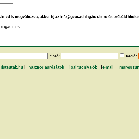
 címed is megváltozott, akkor írj az info@geocaching.hu címre és próbáld hitele
magad most!
jelszó:
tárolás
uristautak.hu
] [
hasznos apróságok
] [
jogi tudnivalók
] [
e-mail
] [
impresszu