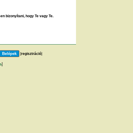
sen bizonyítani, hogy Te vagy Te.
[
regisztráció
]
m
]