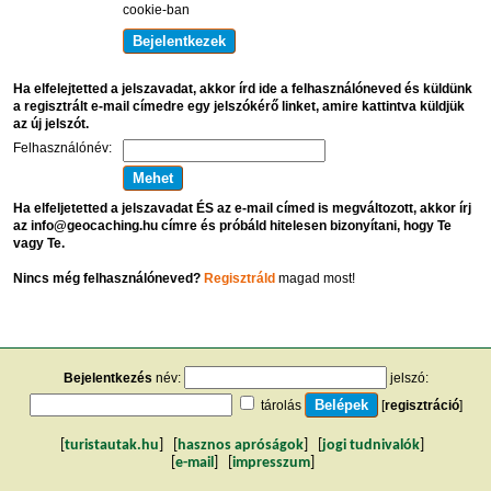
cookie-ban
Ha elfelejtetted a jelszavadat, akkor írd ide a felhasználóneved és küldünk
a regisztrált e-mail címedre egy jelszókérő linket, amire kattintva küldjük
az új jelszót.
Felhasználónév:
Ha elfeljetetted a jelszavadat ÉS az e-mail címed is megváltozott, akkor írj
az info@geocaching.hu címre és próbáld hitelesen bizonyítani, hogy Te
vagy Te.
Nincs még felhasználóneved?
Regisztráld
magad most!
Bejelentkezés
név:
jelszó:
tárolás
[
regisztráció
]
[
turistautak.hu
] [
hasznos apróságok
] [
jogi tudnivalók
]
[
e-mail
] [
impresszum
]