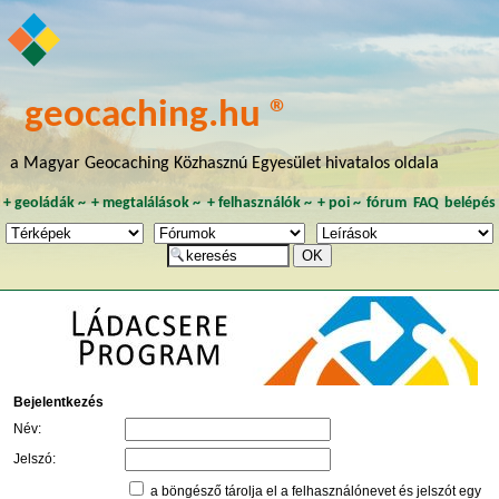
geocaching.hu ®
a Magyar Geocaching Közhasznú Egyesület hivatalos oldala
+
geoládák
~
+
megtalálások
~
+
felhasználók
~
+
poi
~
fórum
FAQ
belépés
Bejelentkezés
Név:
Jelszó:
a böngésző tárolja el a felhasználónevet és jelszót egy