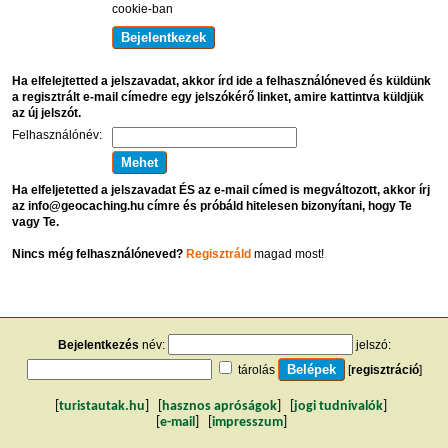
cookie-ban
Ha elfelejtetted a jelszavadat, akkor írd ide a felhasználóneved és küldünk
a regisztrált e-mail címedre egy jelszókérő linket, amire kattintva küldjük
az új jelszót.
Felhasználónév:
Ha elfeljetetted a jelszavadat ÉS az e-mail címed is megváltozott, akkor írj
az info@geocaching.hu címre és próbáld hitelesen bizonyítani, hogy Te
vagy Te.
Nincs még felhasználóneved?
Regisztráld
magad most!
Bejelentkezés
név:
jelszó:
tárolás
[
regisztráció
]
[
turistautak.hu
] [
hasznos apróságok
] [
jogi tudnivalók
]
[
e-mail
] [
impresszum
]