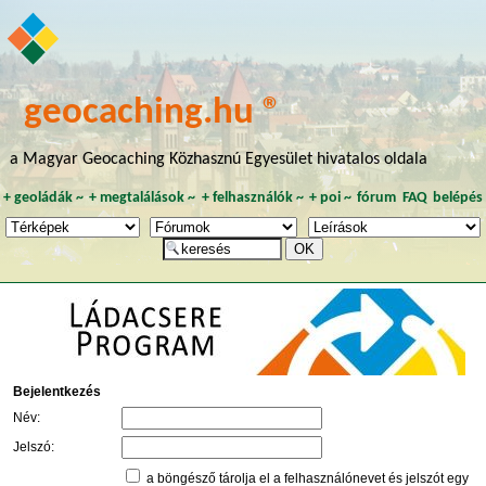
geocaching.hu ®
a Magyar Geocaching Közhasznú Egyesület hivatalos oldala
+
geoládák
~
+
megtalálások
~
+
felhasználók
~
+
poi
~
fórum
FAQ
belépés
Bejelentkezés
Név:
Jelszó:
a böngésző tárolja el a felhasználónevet és jelszót egy