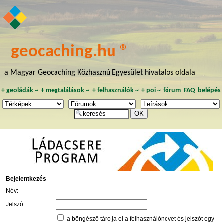
geocaching.hu ®
a Magyar Geocaching Közhasznú Egyesület hivatalos oldala
+
geoládák
~
+
megtalálások
~
+
felhasználók
~
+
poi
~
fórum
FAQ
belépés
Bejelentkezés
Név:
Jelszó:
a böngésző tárolja el a felhasználónevet és jelszót egy