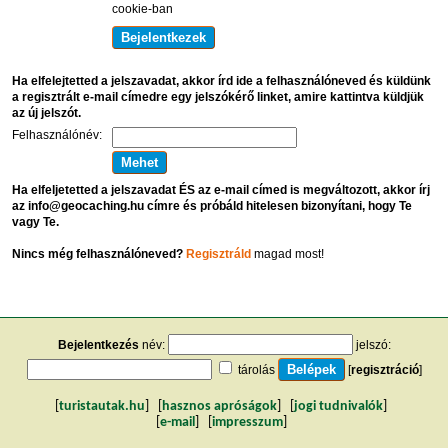
cookie-ban
Ha elfelejtetted a jelszavadat, akkor írd ide a felhasználóneved és küldünk
a regisztrált e-mail címedre egy jelszókérő linket, amire kattintva küldjük
az új jelszót.
Felhasználónév:
Ha elfeljetetted a jelszavadat ÉS az e-mail címed is megváltozott, akkor írj
az info@geocaching.hu címre és próbáld hitelesen bizonyítani, hogy Te
vagy Te.
Nincs még felhasználóneved?
Regisztráld
magad most!
Bejelentkezés
név:
jelszó:
tárolás
[
regisztráció
]
[
turistautak.hu
] [
hasznos apróságok
] [
jogi tudnivalók
]
[
e-mail
] [
impresszum
]