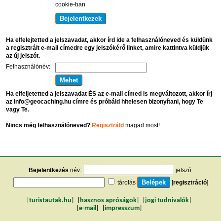
cookie-ban
Ha elfelejtetted a jelszavadat, akkor írd ide a felhasználóneved és küldünk
a regisztrált e-mail címedre egy jelszókérő linket, amire kattintva küldjük
az új jelszót.
Felhasználónév:
Ha elfeljetetted a jelszavadat ÉS az e-mail címed is megváltozott, akkor írj
az info@geocaching.hu címre és próbáld hitelesen bizonyítani, hogy Te
vagy Te.
Nincs még felhasználóneved?
Regisztráld
magad most!
Bejelentkezés
név:
jelszó:
tárolás
[
regisztráció
]
[
turistautak.hu
] [
hasznos apróságok
] [
jogi tudnivalók
]
[
e-mail
] [
impresszum
]