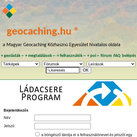
geocaching.hu ®
a Magyar Geocaching Közhasznú Egyesület hivatalos oldala
+
geoládák
~
+
megtalálások
~
+
felhasználók
~
+
poi
~
fórum
FAQ
belépés
Bejelentkezés
Név:
Jelszó:
a böngésző tárolja el a felhasználónevet és jelszót egy