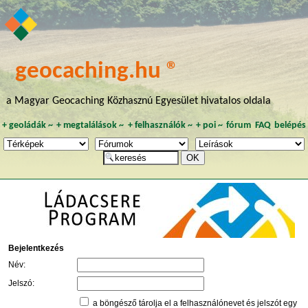
geocaching.hu ®
a Magyar Geocaching Közhasznú Egyesület hivatalos oldala
+
geoládák
~
+
megtalálások
~
+
felhasználók
~
+
poi
~
fórum
FAQ
belépés
Bejelentkezés
Név:
Jelszó:
a böngésző tárolja el a felhasználónevet és jelszót egy