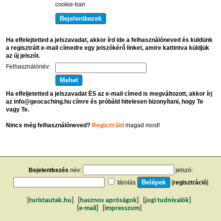
cookie-ban
Ha elfelejtetted a jelszavadat, akkor írd ide a felhasználóneved és küldünk
a regisztrált e-mail címedre egy jelszókérő linket, amire kattintva küldjük
az új jelszót.
Felhasználónév:
Ha elfeljetetted a jelszavadat ÉS az e-mail címed is megváltozott, akkor írj
az info@geocaching.hu címre és próbáld hitelesen bizonyítani, hogy Te
vagy Te.
Nincs még felhasználóneved?
Regisztráld
magad most!
Bejelentkezés
név:
jelszó:
tárolás
[
regisztráció
]
[
turistautak.hu
] [
hasznos apróságok
] [
jogi tudnivalók
]
[
e-mail
] [
impresszum
]