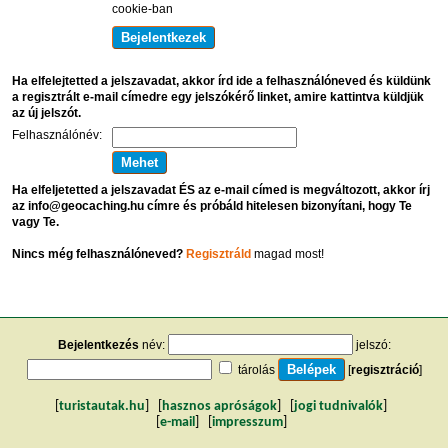
cookie-ban
Ha elfelejtetted a jelszavadat, akkor írd ide a felhasználóneved és küldünk
a regisztrált e-mail címedre egy jelszókérő linket, amire kattintva küldjük
az új jelszót.
Felhasználónév:
Ha elfeljetetted a jelszavadat ÉS az e-mail címed is megváltozott, akkor írj
az info@geocaching.hu címre és próbáld hitelesen bizonyítani, hogy Te
vagy Te.
Nincs még felhasználóneved?
Regisztráld
magad most!
Bejelentkezés
név:
jelszó:
tárolás
[
regisztráció
]
[
turistautak.hu
] [
hasznos apróságok
] [
jogi tudnivalók
]
[
e-mail
] [
impresszum
]