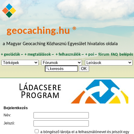
geocaching.hu ®
a Magyar Geocaching Közhasznú Egyesület hivatalos oldala
+
geoládák
~
+
megtalálások
~
+
felhasználók
~
+
poi
~
fórum
FAQ
belépés
Bejelentkezés
Név:
Jelszó:
a böngésző tárolja el a felhasználónevet és jelszót egy