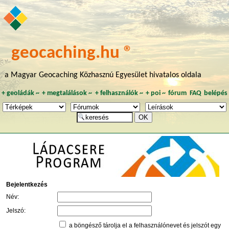
geocaching.hu ®
a Magyar Geocaching Közhasznú Egyesület hivatalos oldala
+
geoládák
~
+
megtalálások
~
+
felhasználók
~
+
poi
~
fórum
FAQ
belépés
Bejelentkezés
Név:
Jelszó:
a böngésző tárolja el a felhasználónevet és jelszót egy