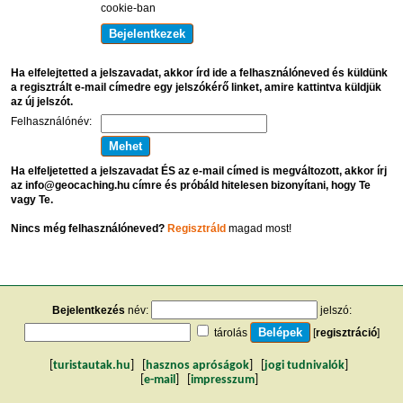
cookie-ban
Ha elfelejtetted a jelszavadat, akkor írd ide a felhasználóneved és küldünk
a regisztrált e-mail címedre egy jelszókérő linket, amire kattintva küldjük
az új jelszót.
Felhasználónév:
Ha elfeljetetted a jelszavadat ÉS az e-mail címed is megváltozott, akkor írj
az info@geocaching.hu címre és próbáld hitelesen bizonyítani, hogy Te
vagy Te.
Nincs még felhasználóneved?
Regisztráld
magad most!
Bejelentkezés
név:
jelszó:
tárolás
[
regisztráció
]
[
turistautak.hu
] [
hasznos apróságok
] [
jogi tudnivalók
]
[
e-mail
] [
impresszum
]