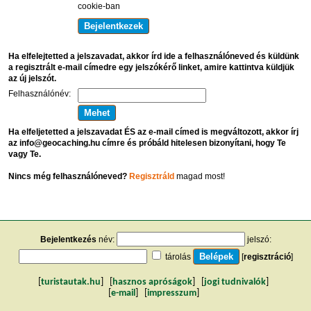
cookie-ban
Ha elfelejtetted a jelszavadat, akkor írd ide a felhasználóneved és küldünk
a regisztrált e-mail címedre egy jelszókérő linket, amire kattintva küldjük
az új jelszót.
Felhasználónév:
Ha elfeljetetted a jelszavadat ÉS az e-mail címed is megváltozott, akkor írj
az info@geocaching.hu címre és próbáld hitelesen bizonyítani, hogy Te
vagy Te.
Nincs még felhasználóneved?
Regisztráld
magad most!
Bejelentkezés
név:
jelszó:
tárolás
[
regisztráció
]
[
turistautak.hu
] [
hasznos apróságok
] [
jogi tudnivalók
]
[
e-mail
] [
impresszum
]