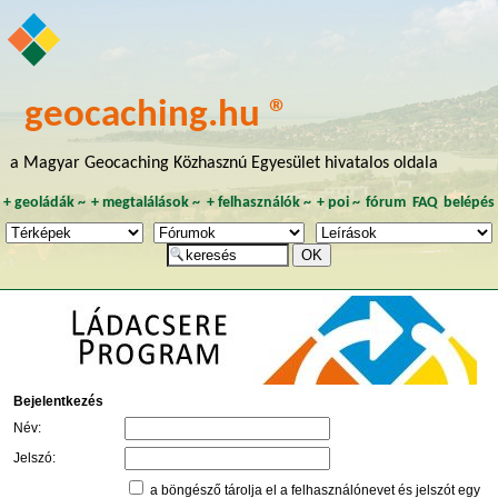
geocaching.hu ®
a Magyar Geocaching Közhasznú Egyesület hivatalos oldala
+
geoládák
~
+
megtalálások
~
+
felhasználók
~
+
poi
~
fórum
FAQ
belépés
Bejelentkezés
Név:
Jelszó:
a böngésző tárolja el a felhasználónevet és jelszót egy